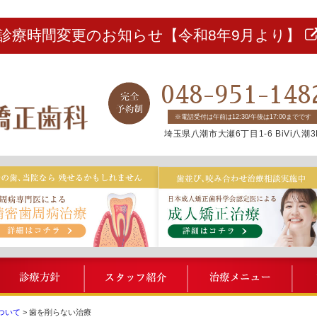
診療時間変更のお知らせ【令和8年9月より】
048-951-148
※電話受付は午前は12:30/午後は17:00までです
埼玉県八潮市大瀬6丁目1-6 BiVi八潮3
BiVi歯科について
診療方針
スタッフ紹介
治療
について
>
歯を削らない治療