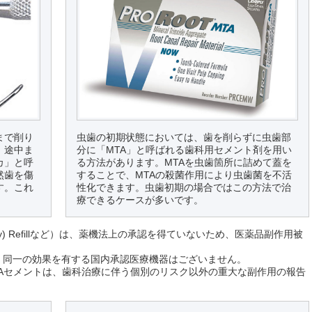
まで削り
虫歯の初期状態においては、歯を削らずに虫歯部
、途中ま
分に「MTA」と呼ばれる歯科用セメント剤を用い
カ」と呼
る方法があります。MTAを虫歯箇所に詰めて蓋を
然歯を傷
することで、MTAの殺菌作用により虫歯菌を不活
す。これ
性化できます。虫歯初期の場合ではこの方法で治
療できるケースが多いです。
Gray) Refillなど）は、薬機法上の承認を得ていないため、医薬品副作用被
。
、同一の効果を有する国内承認医療機器はございません。
Aセメントは、歯科治療に伴う個別のリスク以外の重大な副作用の報告