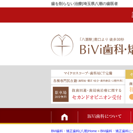
歯を削らない治療|埼玉県八潮の歯医者
TOP
BiVi歯科・矯正歯科(八潮)Home
>
BiVi歯科・矯正歯科