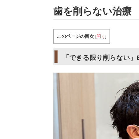
歯を削らない治療
このページの目次
[
開く
]
「できる限り削らない」B