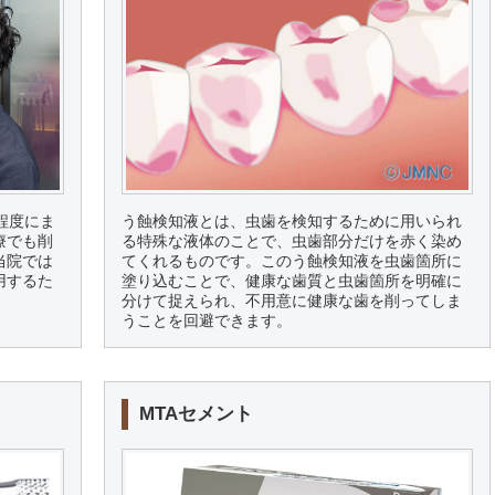
程度にま
う蝕検知液とは、虫歯を検知するために用いられ
療でも削
る特殊な液体のことで、虫歯部分だけを赤く染め
当院では
てくれるものです。このう蝕検知液を虫歯箇所に
用するた
塗り込むことで、健康な歯質と虫歯箇所を明確に
分けて捉えられ、不用意に健康な歯を削ってしま
うことを回避できます。
MTAセメント