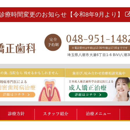
診療時間変更のお知らせ【令和8年9月より】
048-951-148
※電話受付は午前は12:30/午後は17:00までです
埼玉県八潮市大瀬6丁目1-6 BiVi八潮3
BiVi歯科について
診療方針
スタッフ紹介
治療