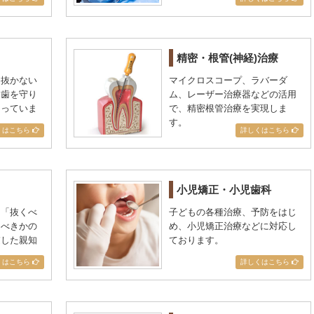
精密・根管(神経)治療
、抜かない
マイクロスコープ、ラバーダ
る歯を守り
ム、レーザー治療器などの活用
なっていま
で、精密根管治療を実現しま
す。
くはこちら
詳しくはこちら
小児矯正・小児歯科
る「抜くべ
子どもの各種治療、予防をはじ
くべきかの
め、小児矯正治療などに対応し
慮した親知
ております。
くはこちら
詳しくはこちら