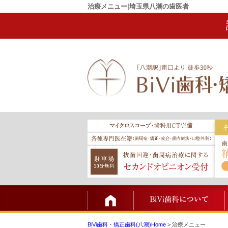
治療メニュー|埼玉県八潮の歯医者
TOP
BiVi歯科・矯正歯科(八潮)Home
>
治療メニュー