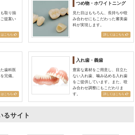
つめ物・ホワイトニング
置も取り揃
見た目はもちろん、長持ちや咬
をご提案い
み合わせにもこだわった審美歯
科が実現します。
くはこちら
詳しくはこちら
入れ歯・義歯
した歯科医
豊富な素材をご用意し、目立た
室を完備。
ない入れ歯、噛み込める入れ歯
をご提供しています。また、咬
み合わせ調整にもこだわりま
す。
くはこちら
詳しくはこちら
いるサイト