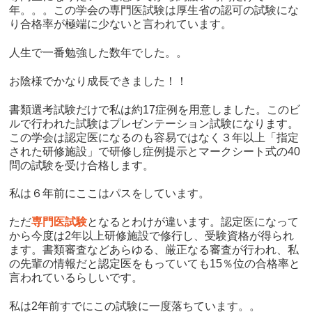
年。。。この学会の専門医試験は厚生省の認可の試験にな
り合格率が極端に少ないと言われています。
人生で一番勉強した数年でした。。
お陰様でかなり成長できました！！
書類選考試験だけで私は約17症例を用意しました。このビ
ルで行われた試験はプレゼンテーション試験になります。
この学会は認定医になるのも容易ではなく３年以上「指定
された研修施設」で研修し症例提示とマークシート式の40
問の試験を受け合格します。
私は６年前にここはパスをしています。
ただ
専門医試験
となるとわけが違います。認定医になって
から今度は2年以上研修施設で修行し、受験資格が得られ
ます。書類審査などあらゆる、厳正なる審査が行われ、私
の先輩の情報だと認定医をもっていても15％位の合格率と
言われているらしいです。
私は2年前すでにこの試験に一度落ちています。。