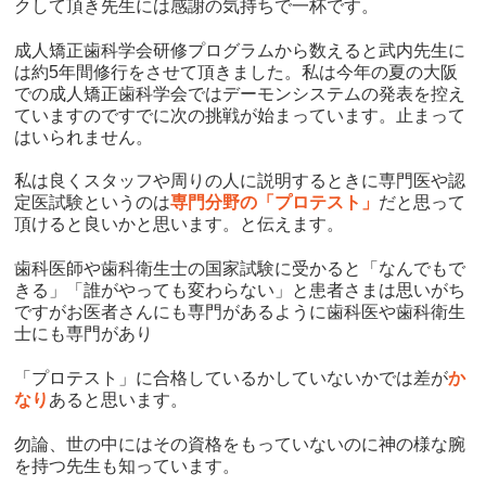
クして頂き先生には感謝の気持ちで一杯です。
成人矯正歯科学会研修プログラムから数えると武内先生に
は約5年間修行をさせて頂きました。私は今年の夏の大阪
での成人矯正歯科学会ではデーモンシステムの発表を控え
ていますのですでに次の挑戦が始まっています。止まって
はいられません。
私は良くスタッフや周りの人に説明するときに専門医や認
定医試験というのは
専門分野の「プロテスト」
だと思って
頂けると良いかと思います。と伝えます。
歯科医師や歯科衛生士の国家試験に受かると「なんでもで
きる」「誰がやっても変わらない」と患者さまは思いがち
ですがお医者さんにも専門があるように歯科医や歯科衛生
士にも専門があり
「プロテスト」に合格しているかしていないかでは差が
か
なり
あると思います。
勿論、世の中にはその資格をもっていないのに神の様な腕
を持つ先生も知っています。