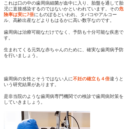
これは口の中の歯周病細菌が血中に入り、胎盤を通して胎
児に直接感染するのではないかといわれています。その
危
険率は実に7倍
にものぼるといわれ、タバコやアルコー
ル、高齢出産などよりもはるかに高い数字なのです。
歯周病は治療可能なだけでなく、予防も十分可能な疾患で
す。
生まれてくる元気な赤ちゃんのために、確実な歯周病予防
を行いましょう。
歯周病の女性とそうではない人に
不妊の確立も４倍
違うと
いう研究結果があります。
是非当院のような歯周病専門機関での検診で歯周病対策を
していきましょう。