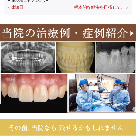
«
休診日
根本的な解決を目指して。
»