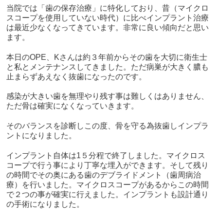
当院では「歯の保存治療」に特化しており、昔（マイクロ
スコープを使用していない時代）に比べインプラント治療
は最近少なくなってきています。非常に良い傾向だと思い
ます。
本日のOPE、Kさんは約３年前からその歯を大切に衛生士
と私とメンテナンスしてきました。ただ病巣が大きく膿も
止まらずあえなく抜歯になったのです。
感染が大きい歯を無理やり残す事は難しくはありません、
ただ骨は確実になくなっていきます。
そのバランスを診断しこの度、骨を守る為抜歯しインプラ
ントになりました。
インプラント自体は1５分程で終了しました。マイクロス
コープで行う事により丁寧な埋入ができます。そして残り
の時間でその奥にある歯のデブライドメント（歯周病治
療）を行いました。マイクロスコープがあるからこの時間
で２つの事が確実に行えました。インプラントも設計通り
の手術になりました。