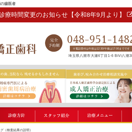
潮の歯医者
診療時間変更のお知らせ【令和8年9月より】
048-951-148
※電話受付は午前は12:30/午後は17:00までです
埼玉県八潮市大瀬6丁目1-6 BiVi八潮3
BiVi歯科について
診療方針
スタッフ紹介
治療
ング（検査結果の説明）