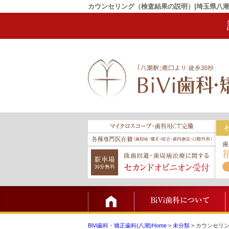
カウンセリング（検査結果の説明）|埼玉県八
TOP
BiVi歯科・矯正歯科(八潮)Home
>
未分類
>
カウンセリ