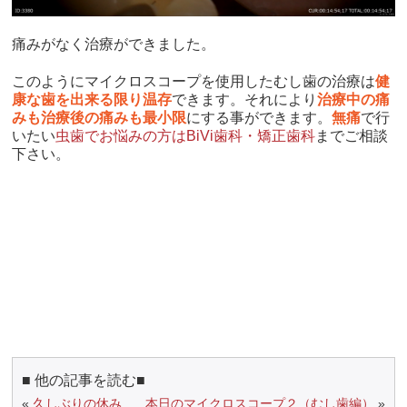
痛みがなく治療ができました。
このようにマイクロスコープを使用したむし歯の治療は
健
康な歯を出来る限り温存
できます。それにより
治療中の痛
みも治療後の痛みも最小限
にする事ができます。
無痛
で行
いたい
虫歯でお悩みの方はBiVi歯科・矯正歯科
までご相談
下さい。
■ 他の記事を読む■
«
久しぶりの休み
本日のマイクロスコープ２（むし歯編）
»