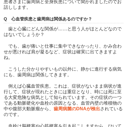
患者さまに歯周病と全身疾患について聞かれましたのでお
話しします。
Q 心血管疾患と歯周病は関係あるのですか？
歯と心臓にどんな関係が……と思う人がほとんどなので
はないでしょうか？
でも、歯が痛いと仕事に集中できなかったり、かみ合わ
せが悪ければ肩が凝るなど、症状は確実に出てきますよ
ね。
こうした分かりやすいもの以外に、静かに進行する病気
にも、歯周病は関係してきます。
例えば心臓血管疾患。これは、症状がないまま病状が進
行して、症状が現れたときには重症となり、時には死に至
る大変危険な病気として知られています。その症状の一つ
である動脈硬化や血栓の原因となる、血管内壁の堆積物の
中や腹部大動脈瘤から、
歯周病菌のDNAが検出
されている
のです。
血栓は脳梗塞や心筋梗塞を引き起こしますから、ひいて