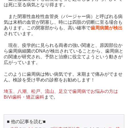
は死に至る病気となり得ます。
また閉塞性血栓性血管炎（バージャー病）と呼ばれる病
気は末梢の血管が閉塞し、時には四肢の切断に至る場合も
あります。この閉塞部からも、高い確率で
歯周病菌が検出
されています。
現在、疫学的に見られる両者の強い関連と、原因部位か
ら歯周病細菌のDNAが検出されていることから、歯周病と
の関連が研究され、予防と治療に役立てようという動きが
広がっています。
このように歯周病は怖い病気です。末期まで痛みがでませ
ん。検診を受け早めの診察をお勧めします！
埼玉、八潮、松戸、流山、足立で歯周病でお悩みの方は
BiVi歯科・矯正歯科
まで。
■ 他の記事を読む■